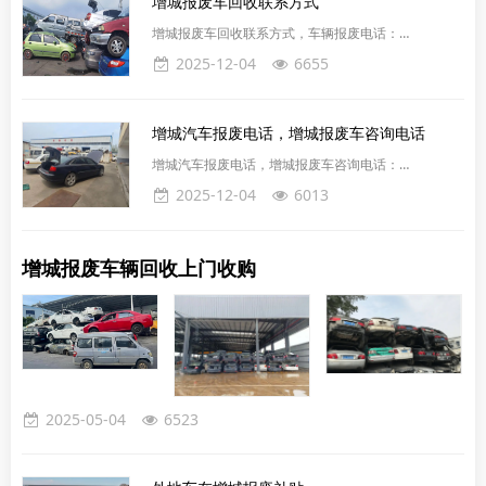
增城报废车回收联系方式
车动力电池的寿命和续航能力也是关键因素。使用年限
一般为5至8年，超过这个时间，续航能力会下降，需
增城报废车回收联系方式，车辆报废电话：
要更换新电池，维修价格高。至于新能源汽车的报废年
15627770018增城报废车回收平台是一个专门处理废
2025-12-04
6655
限，我国
旧车辆的企业，主要收购和回收废旧车辆，进行拆解、
回收、处理和销售。在环保意识日益增强的今天，车辆
正规合法报废也很重要。增城报废汽车回收平台主要从
增城汽车报废电话，增城报废车咨询电话
事增城报废车回收、下线车报废、货车报废、黄标车报
废、事故车报废、吊车报废、大客车报废等相关服务，
增城汽车报废电话，增城报废车咨询电话：
收购各种合法报废车辆。免费上门拖车。车辆报废是指
15627770018，机动车达到一定使用年限或不符合安
2025-12-04
6013
达到国家标准或发
全技术国家标准等情况时，应当强制报废并进行登记、
拆解、销毁等处理。各类车辆的使用年限根据车型不同
而有所区别，具体可参考规定中的说明。增城专业办理
增城报废车辆回收上门收购
汽车废旧手续，收各种老旧废旧汽车，汽车报废回收破
烂车，废旧汽车，废旧货车，水淹车，废旧面包车，柴
油车、货车、中巴车、公交车、出租车、教练车、二手
车、闲置车、二手
2025-05-04
6523