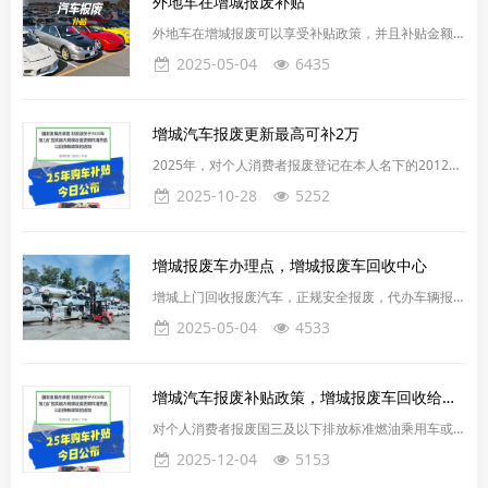
‌外地车在增城报废补贴
‌外地车在增城报废可以享受补贴政策，并且补贴金额有
所增加。‌根据国家发改委和财政部联合印发的《关于
2025-05-04
6435
2025年加力扩围实施大规模设备更新和消费品以旧换
新政策的通知》，2025年汽车报废更新补贴政策将继
续实施，并且补贴金额和覆盖范围都有所扩大。具体来
增城汽车报废更新最高可补2万
说：增城汽车报废补贴金额‌：个人消费者报废符合补贴
标准的老旧汽车，购买符合补贴标准的新能源类乘用车
2025年，对个人消费者报废登记在本人名下的2012年
的补贴金额为2万元；购买符合补贴标准的燃油类乘用
6月30日前注册登记的汽油乘用车、2014年6月30日前
2025-10-28
5252
车的补贴
注册登记的柴油及其他燃料乘用车，或2018年12月31
日前注册登记的新能源乘用车，并购买纳入工业和信息
化部《减免车辆购置税的新能源汽车车型目录》的新能
增城报废车办理点，增城报废车回收中心
源乘用车或2.0升及以下排量燃油乘用车，给予一次性
定额补贴。参加申请补贴的报废汽车所有人和新购置汽
增城上门回收报废汽车，正规安全报废，代办车辆报废
车所有人应为同一个人消费者，其所报废的符合
注销手续，全程无需本人到场，一站式服务，24小时
2025-05-04
4533
随叫随到。收各类报废汽车(货车、客车、面包车、新
能源汽车等)，代车主办理车辆报废注销手续，出单
快、效率高、欢迎致电咨询。专业从事回收报废汽车，
增城汽车报废补贴政策，增城报废车回收给多少钱
高价回收各种各类报废车辆、回收报废小车大车、客车
货车、自卸车工程车、牵引车机械车、摩托车废船，回
对个人消费者报废国三及以下排放标准燃油乘用车或
收废铁废金属旧物资废设备等等，免费代车主办理报废
2018年4月30日前注册登记的新能源乘用车，并购买
2025-12-04
5153
与注销手续；手续快
纳入工业和信息化部《减免车辆购置税的新能源汽车车