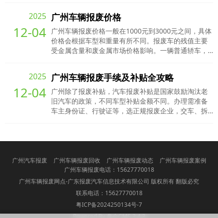
可以保留2年。2. 车主需要填写申请表，申请报废更新
2025
​广州车辆报废价格
的汽车车主需要领取一份《机动车变更、过户、改
12-04
装、停驶、报废审批申请表》，并加盖车主印章。3.
广州车辆报废价格一般在1000元到3000元之间，具体
在提交申请后，相关部门会对车辆进行查验认定。如
价格会根据车型和重量有所不同。报废车的残值主要
果车辆符合报
受金属含量和废金属市场价格影响。一辆普通轿车，
整备质量约900公斤，除去15%的杂质，废铁皮约600
元/吨，中型以上废钢铁约1000元/吨。广州汽车报废
2025
广州车辆报废手续及补贴全攻略
价格并非一成不变，而是受多种因素影响，包括车辆
12-04
重量、品牌、型号、可回收材料多少、车辆年份、行
广州除了报废补贴，汽车报废补贴是国家鼓励淘汰老
驶里程以及市场需求和政策等。以下是对汽车报废价
旧汽车的政策，不同车型补贴金额不同。办理需准备
格的详细解
车主身份证、行驶证等，选正规报废企业，交车、拆
解、注销后申请补贴。还有额外的购车补贴，与报废
和置换不冲突，可以叠加。不分电车油车，大部分车
型都有。车辆交售完成，就进入拆解环节了。报废企
业会按照相关规定和标准，对车辆进行安全拆解。他
们会把车辆的五大总成（车身 / 车架、发动机、方向
广州汽车报废
广州车辆报废回收
广州车辆报废动态
广州车辆报废案例
机、变速器、后桥）拆解下来，
广州车辆报废电话：15627770018
广州车辆报废网点-广东报废汽车信息技术有限公司 版权所有 翻版必究
联系电话：15627770018
粤ICP备2024250134号-7
Powered By 盘企CMS 3.4.3
盘企CMS