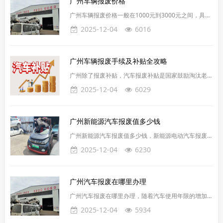
​广州车辆报废价格
汽车车主需要领取一份《机动车变更、过户、改装、停
驶、报废审批申请表》，并加盖车主印章。3. 在提交
广州车辆报废价格一般在1000元到3000元之间，具体
申请后，相关部门会对车辆进行查验认定。如果车辆符
价格会根据车型和重量有所不同。报废车的残值主要受
2025-12-04
6016
合报
金属含量和废金属市场价格影响。一辆普通轿车，整备
质量约900公斤，除去15%的杂质，废铁皮约600元/
吨，中型以上废钢铁约1000元/吨。广州汽车报废价格
广州车辆报废手续及补贴全攻略
并非一成不变，而是受多种因素影响，包括车辆重量、
品牌、型号、可回收材料多少、车辆年份、行驶里程以
广州除了报废补贴，汽车报废补贴是国家鼓励淘汰老旧
及市场需求和政策等。以下是对汽车报废价格的详细解
汽车的政策，不同车型补贴金额不同。办理需准备车主
2025-12-04
6029
身份证、行驶证等，选正规报废企业，交车、拆解、注
销后申请补贴。还有额外的购车补贴，与报废和置换不
冲突，可以叠加。不分电车油车，大部分车型都有。车
广州新能源汽车报废值多少钱
辆交售完成，就进入拆解环节了。报废企业会按照相关
规定和标准，对车辆进行安全拆解。他们会把车辆的五
广州新能源汽车报废值多少钱，新能源电动汽车报废值
大总成（车身 / 车架、发动机、方向机、变速器、后
多少钱？广州正规企业回收报废新能源车的价格通常按
2025-12-04
6230
桥）拆解下来，
重量计算，一辆车的收购价大概在1800-2600元一吨。
报废价格也会有所差异。例如，知名品牌和热门型号的
新能源车，报废时能获得相对更高的回收价。新能源汽
广州汽车报废在哪里办理
车动力电池的寿命和续航能力也是关键因素。使用年限
一般为5至8年，超过这个时间，续航能力会下降，需
广州汽车报废在哪里办理，随着汽车使用年限的增加，
要更换新电池，维修价格高。至于新能源汽车的报废年
报废车辆成为许多车主不得不面对的问题。在广州这座
2025-12-04
5934
限，我国
繁华的城市中，了解车辆报废的相关流程和注意事项，