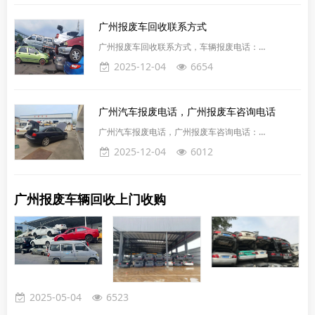
对于车主来说是非常必要的。本文将简要介绍广州车辆
报废的一般流程，帮助车主们更加有序、高效地处理报
广州报废车回收联系方式
废车辆。广州汽车报废平台电话：15627770018广州
汽车报废回收平台代办车辆报废服务是近年来逐渐兴起
广州报废车回收联系方式，车辆报废电话：
的一项帮助车主解决报废车处理难题的服务，通过此项
15627770018广州报废车回收平台是一个专门处理废
2025-12-04
6654
服务，
旧车辆的企业，主要收购和回收废旧车辆，进行拆解、
回收、处理和销售。在环保意识日益增强的今天，车辆
正规合法报废也很重要。广州报废汽车回收平台主要从
广州汽车报废电话，广州报废车咨询电话
事广州报废车回收、下线车报废、货车报废、黄标车报
废、事故车报废、吊车报废、大客车报废等相关服务，
广州汽车报废电话，广州报废车咨询电话：
收购各种合法报废车辆。免费上门拖车。车辆报废是指
15627770018，机动车达到一定使用年限或不符合安
2025-12-04
6012
达到国家标准或发
全技术国家标准等情况时，应当强制报废并进行登记、
拆解、销毁等处理。各类车辆的使用年限根据车型不同
而有所区别，具体可参考规定中的说明。广州专业办理
广州报废车辆回收上门收购
汽车废旧手续，收各种老旧废旧汽车，汽车报废回收破
烂车，废旧汽车，废旧货车，水淹车，废旧面包车，柴
油车、货车、中巴车、公交车、出租车、教练车、二手
车、闲置车、二手
2025-05-04
6523