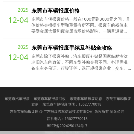
牌可以保留2年。2. 车主需要填写申请表，申请报废更
2025
​东莞市车辆报废价格
新的汽车车主需要领取一份《机动车变更、过户、改
12-04
装、停驶、报废审批申请表》，并加盖车主印章。3.
东莞市车辆报废价格一般在1000元到3000元之间，具
在提交申请后，相关部门会对车辆进行查验认定。如
体价格会根据车型和重量有所不同。报废车的残值主
果车辆符合报
要受金属含量和废金属市场价格影响。一辆普通轿
车，整备质量约900公斤，除去15%的杂质，废铁皮约
600元/吨，中型以上废钢铁约1000元/吨。东莞市汽车
2025
东莞市车辆报废手续及补贴全攻略
报废价格并非一成不变，而是受多种因素影响，包括
12-04
车辆重量、品牌、型号、可回收材料多少、车辆年
东莞市除了报废补贴，汽车报废补贴是国家鼓励淘汰
份、行驶里程以及市场需求和政策等。以下是对汽车
老旧汽车的政策，不同车型补贴金额不同。办理需准
报废价格的详细解
备车主身份证、行驶证等，选正规报废企业，交车、
拆解、注销后申请补贴。还有额外的购车补贴，与报
废和置换不冲突，可以叠加。不分电车油车，大部分
车型都有。车辆交售完成，就进入拆解环节了。报废
企业会按照相关规定和标准，对车辆进行安全拆解。
他们会把车辆的五大总成（车身 / 车架、发动机、方
东莞市汽车报废
东莞市车辆报废回收
东莞市车辆报废动态
东莞市车辆报废
向机、变速器、后桥）拆解下来，
案例
东莞市车辆报废电话：15627770018
东莞市车辆报废网点-广东报废汽车信息技术有限公司 版权所有 翻版必究
联系电话：15627770018
粤ICP备2024250134号-7
Powered By 盘企CMS 3.4.3
盘企CMS