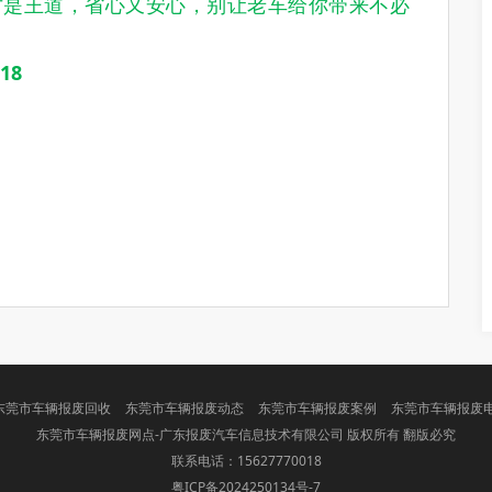
才是王道，省心又安心，别让老车给你带来不必
18
东莞市车辆报废回收
东莞市车辆报废动态
东莞市车辆报废案例
东莞市车辆报废电话
东莞市车辆报废网点-广东报废汽车信息技术有限公司 版权所有 翻版必究
联系电话：15627770018
粤ICP备2024250134号-7