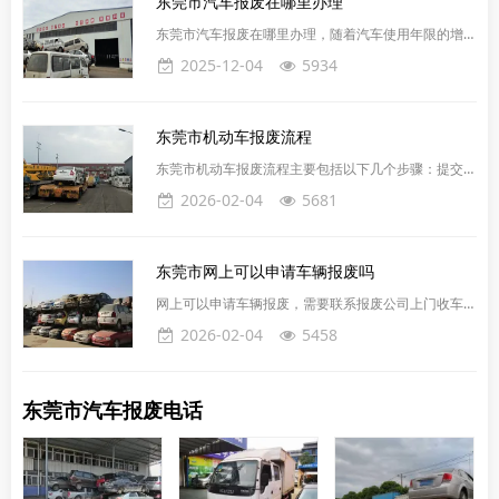
东莞市汽车报废在哪里办理
格并非一成不变，而是受多种因素影响，包括车辆重
量、品牌、型号、可回收材料多少、车辆年份、行驶里
东莞市汽车报废在哪里办理，随着汽车使用年限的增
程以及市场需求和政策等。以下是对汽车报废价格的详
加，报废车辆成为许多车主不得不面对的问题。在东莞
2025-12-04
5934
细解
市这座繁华的城市中，了解车辆报废的相关流程和注意
事项，对于车主来说是非常必要的。本文将简要介绍东
莞市车辆报废的一般流程，帮助车主们更加有序、高效
东莞市‌机动车报废流程‌
地处理报废车辆。东莞市汽车报废平台电话：
15627770018东莞市汽车报废回收平台代办车辆报废
‌东莞市机动车报废流程‌主要包括以下几个步骤：‌提交申
服务是近年来逐渐兴起的一项帮助车主解决报废车处理
请‌：车主需携带相关证件（如身份证、行驶证等）前往
2026-02-04
5681
难题的服务，通过此项服务，
指定的回收企业，提出报废申请‌车辆解体‌：回收企业对
车辆进行解体，确保发动机与车辆分离，打破发动机缸
体，割断车架，并进行照相记录解体过程‌‌提交材料‌：车
东莞市网上可以申请车辆报废吗
主需将申请表、机动车的各项证书、《报废汽车回收证
明》的副本等材料提交至车管所‌‌核实与注销‌：车管所核
‌网上可以申请车辆报废，需要联系报废公司上门收车，
实后，会出具《机动车注销证明书》，完成报废
拆解上传至公安系统，但需要满足一定条件。自2024
2026-02-04
5458
年7月1日起，车主可以通过“交管12123”APP在线申请
车辆报废，并下载机动车注销证明的电子版。具体步骤
如下：‌向报废机动车回收企业交售旧车‌：车主需要将车
东莞市汽车报废电话
辆交售给指定的报废机动车回收企业，并完成注销登
记。‌在线申领注销证明‌：完成注销登记后，车主可以登
录“交管12123”APP，在首页找到“电子