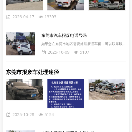
2026-04-17
13393
东莞市汽车报废电话号码
如果您在东莞市地区需要处理废旧车辆，可以联系以下
报废车回收公司电话：15627770018地址：东莞市全
2025-10-09
5107
区域上门办理东莞市报废车回收注意事项1. 找正规的
报废车回收公司进行处理，避免车辆转让给第三方，报
废汽车中的发动机、底盘等部件具有较高的再利用价
东莞市报废车处理途径
值。一些不法分子可能将报废车辆拆解后，将其中的零
部件用于非法改装或拼装车辆，给道路交通安全带来极
大隐患，出问题会追究原车主责任。2. 交车时一定要
签订相关合
2025-10-28
5154